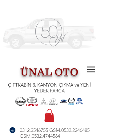
ÜNAL OTO
ÇİFTKABİN & KAMYON ÇIKMA ve YENİ
YEDEK PARÇA
0312.3546755
GSM:
0532.2246485
GSM:
0532.4744564