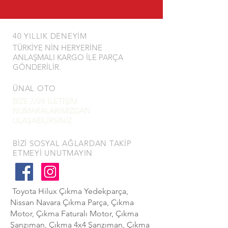
40 YILLIK DENEYİM
TÜRKİYE NİN HERYERİNE
ANLAŞMALI KARGO İLE PARÇA
GÖNDERİLİR.
ÜNAL OTO
BİZE 7/24 İLETİŞİM
NUMARALARIMIZDAN
ULAŞABİLİRSİNİZ.
BİZİ SOSYAL AĞLARDAN TAKİP
ETMEYİ UNUTMAYIN
Toyota Hilux Çıkma Yedekparça,
Nissan Navara Çıkma Parça, Çıkma
Motor, Çıkma Faturalı Motor, Çıkma
Şanzıman, Çıkma 4x4 Şanzıman, Çıkma