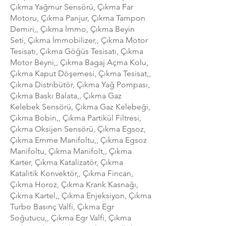
Çıkma Yağmur Sensörü, Çıkma Far
Motoru, Çıkma Panjur, Çıkma Tampon
Demiri,, Çıkma İmmo, Çıkma Beyin
Seti, Çıkma İmmobilizer,, Çıkma Motor
Tesisatı, Çıkma Göğüs Tesisatı, Çıkma
Motor Beyni,, Çıkma Bagaj Açma Kolu,
Çıkma Kaput Döşemesi, Çıkma Tesisat,,
Çıkma Distribütör, Çıkma Yağ Pompası,
Çıkma Baskı Balata,, Çıkma Gaz
Kelebek Sensörü, Çıkma Gaz Kelebeği,
Çıkma Bobin,, Çıkma Partikül Filtresi,
Çıkma Oksijen Sensörü, Çıkma Egsoz,
Çıkma Emme Manifoltu,, Çıkma Egsoz
Manifoltu, Çıkma Manifolt,, Çıkma
Karter, Çıkma Katalizatör, Çıkma
Katalitik Konvektör,, Çıkma Fincan,
Çıkma Horoz, Çıkma Krank Kasnağı,
Çıkma Kartel,, Çıkma Enjeksiyon, Çıkma
Turbo Basınç Valfi, Çıkma Egr
Soğutucu,, Çıkma Egr Valfi, Çıkma