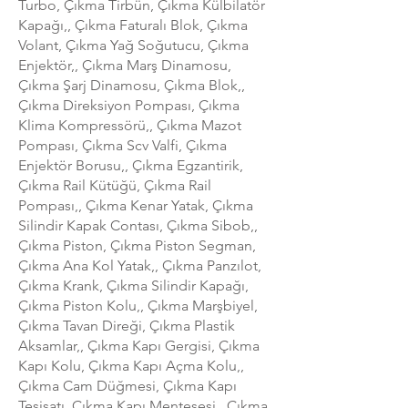
Turbo, Çıkma Tirbün, Çıkma Külbilatör
Kapağı,, Çıkma Faturalı Blok, Çıkma
Volant, Çıkma Yağ Soğutucu, Çıkma
Enjektör,, Çıkma Marş Dinamosu,
Çıkma Şarj Dinamosu, Çıkma Blok,,
Çıkma Direksiyon Pompası, Çıkma
Klima Kompressörü,, Çıkma Mazot
Pompası, Çıkma Scv Valfi, Çıkma
Enjektör Borusu,, Çıkma Egzantirik,
Çıkma Rail Kütüğü, Çıkma Rail
Pompası,, Çıkma Kenar Yatak, Çıkma
Silindir Kapak Contası, Çıkma Sibob,,
Çıkma Piston, Çıkma Piston Segman,
Çıkma Ana Kol Yatak,, Çıkma Panzılot,
Çıkma Krank, Çıkma Silindir Kapağı,
Çıkma Piston Kolu,, Çıkma Marşbiyel,
Çıkma Tavan Direği, Çıkma Plastik
Aksamlar,, Çıkma Kapı Gergisi, Çıkma
Kapı Kolu, Çıkma Kapı Açma Kolu,,
Çıkma Cam Düğmesi, Çıkma Kapı
Tesisatı, Çıkma Kapı Menteşesi,, Çıkma