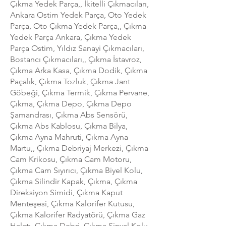
Çıkma Yedek Parça,, İkitelli Çıkmacıları,
Ankara Ostim Yedek Parça, Oto Yedek
Parça, Oto Çıkma Yedek Parça,, Çıkma
Yedek Parça Ankara, Çıkma Yedek
Parça Ostim, Yıldız Sanayi Çıkmacıları,
Bostancı Çıkmacıları,, Çıkma İstavroz,
Çıkma Arka Kasa, Çıkma Dodik, Çıkma
Paçalık, Çıkma Tozluk, Çıkma Jant
Göbeği, Çıkma Termik, Çıkma Pervane,
Çıkma, Çıkma Depo, Çıkma Depo
Şamandrası, Çıkma Abs Sensörü,
Çıkma Abs Kablosu, Çıkma Bilya,
Çıkma Ayna Mahruti, Çıkma Ayna
Martu,, Çıkma Debriyaj Merkezi, Çıkma
Cam Krikosu, Çıkma Cam Motoru,
Çıkma Cam Sıyırıcı, Çıkma Biyel Kolu,
Çıkma Silindir Kapak, Çıkma, Çıkma
Direksiyon Simidi, Çıkma Kaput
Menteşesi, Çıkma Kalorifer Kutusu,
Çıkma Kalorifer Radyatörü, Çıkma Gaz
Halatı, Çıkma Debri, Çıkma Sinyal Kolu,