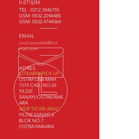
İLETİŞİM
TEL :
0312.3546755
GSM:
0532.2246485
GSM:
0532.4744564
EMAIL
unalotoyedek@hot
mail.com
ADRES
ÇİTKABİN-PICK UP:
OSTİM OSB MAH.
1574 CAD. NO:26
YILDIZ
SANAYİ/OSTİM/ANK
ARA
AĞIR TİCARİ ARAÇ:
YILDIZ SANAYİ 3.
BLOK NO:7
OSTİM/ANKARA