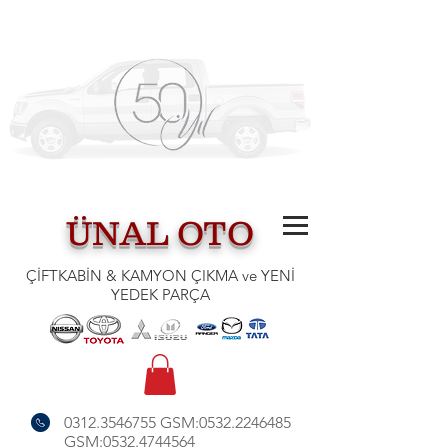
ÜNAL OTO
ÇİFTKABİN & KAMYON ÇIKMA ve YENİ
YEDEK PARÇA
0312.3546755
GSM:
0532.2246485
GSM:
0532.4744564