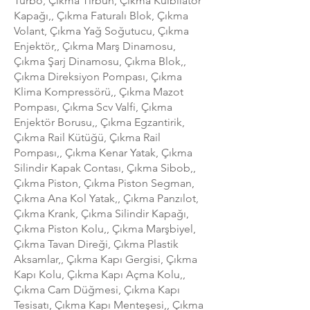
Turbo, Çıkma Tirbün, Çıkma Külbilatör
Kapağı,, Çıkma Faturalı Blok, Çıkma
Volant, Çıkma Yağ Soğutucu, Çıkma
Enjektör,, Çıkma Marş Dinamosu,
Çıkma Şarj Dinamosu, Çıkma Blok,,
Çıkma Direksiyon Pompası, Çıkma
Klima Kompressörü,, Çıkma Mazot
Pompası, Çıkma Scv Valfi, Çıkma
Enjektör Borusu,, Çıkma Egzantirik,
Çıkma Rail Kütüğü, Çıkma Rail
Pompası,, Çıkma Kenar Yatak, Çıkma
Silindir Kapak Contası, Çıkma Sibob,,
Çıkma Piston, Çıkma Piston Segman,
Çıkma Ana Kol Yatak,, Çıkma Panzılot,
Çıkma Krank, Çıkma Silindir Kapağı,
Çıkma Piston Kolu,, Çıkma Marşbiyel,
Çıkma Tavan Direği, Çıkma Plastik
Aksamlar,, Çıkma Kapı Gergisi, Çıkma
Kapı Kolu, Çıkma Kapı Açma Kolu,,
Çıkma Cam Düğmesi, Çıkma Kapı
Tesisatı, Çıkma Kapı Menteşesi,, Çıkma