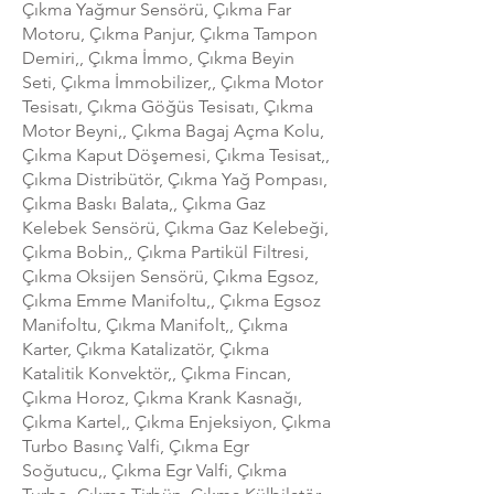
Çıkma Yağmur Sensörü, Çıkma Far
Motoru, Çıkma Panjur, Çıkma Tampon
Demiri,, Çıkma İmmo, Çıkma Beyin
Seti, Çıkma İmmobilizer,, Çıkma Motor
Tesisatı, Çıkma Göğüs Tesisatı, Çıkma
Motor Beyni,, Çıkma Bagaj Açma Kolu,
Çıkma Kaput Döşemesi, Çıkma Tesisat,,
Çıkma Distribütör, Çıkma Yağ Pompası,
Çıkma Baskı Balata,, Çıkma Gaz
Kelebek Sensörü, Çıkma Gaz Kelebeği,
Çıkma Bobin,, Çıkma Partikül Filtresi,
Çıkma Oksijen Sensörü, Çıkma Egsoz,
Çıkma Emme Manifoltu,, Çıkma Egsoz
Manifoltu, Çıkma Manifolt,, Çıkma
Karter, Çıkma Katalizatör, Çıkma
Katalitik Konvektör,, Çıkma Fincan,
Çıkma Horoz, Çıkma Krank Kasnağı,
Çıkma Kartel,, Çıkma Enjeksiyon, Çıkma
Turbo Basınç Valfi, Çıkma Egr
Soğutucu,, Çıkma Egr Valfi, Çıkma