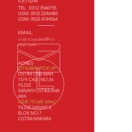
İLETİŞİM
TEL :
0312.3546755
GSM:
0532.2246485
GSM:
0532.4744564
EMAIL
unalotoyedek@hot
mail.com
ADRES
ÇİTKABİN-PICK UP:
OSTİM OSB MAH.
1574 CAD. NO:26
YILDIZ
SANAYİ/OSTİM/ANK
ARA
AĞIR TİCARİ ARAÇ:
YILDIZ SANAYİ 3.
BLOK NO:7
OSTİM/ANKARA