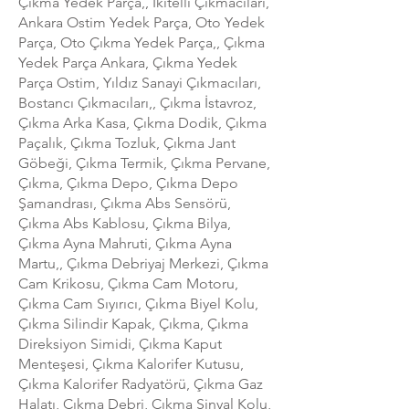
Çıkma Yedek Parça,, İkitelli Çıkmacıları,
Ankara Ostim Yedek Parça, Oto Yedek
Parça, Oto Çıkma Yedek Parça,, Çıkma
Yedek Parça Ankara, Çıkma Yedek
Parça Ostim, Yıldız Sanayi Çıkmacıları,
Bostancı Çıkmacıları,, Çıkma İstavroz,
Çıkma Arka Kasa, Çıkma Dodik, Çıkma
Paçalık, Çıkma Tozluk, Çıkma Jant
Göbeği, Çıkma Termik, Çıkma Pervane,
Çıkma, Çıkma Depo, Çıkma Depo
Şamandrası, Çıkma Abs Sensörü,
Çıkma Abs Kablosu, Çıkma Bilya,
Çıkma Ayna Mahruti, Çıkma Ayna
Martu,, Çıkma Debriyaj Merkezi, Çıkma
Cam Krikosu, Çıkma Cam Motoru,
Çıkma Cam Sıyırıcı, Çıkma Biyel Kolu,
Çıkma Silindir Kapak, Çıkma, Çıkma
Direksiyon Simidi, Çıkma Kaput
Menteşesi, Çıkma Kalorifer Kutusu,
Çıkma Kalorifer Radyatörü, Çıkma Gaz
Halatı, Çıkma Debri, Çıkma Sinyal Kolu,