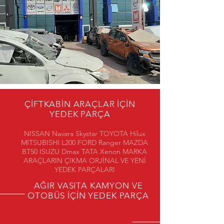
ÇİFTKABİN ARAÇLAR İÇİN
YEDEK PARÇA
NISSAN Navara Skystar TOYOTA Hilux
MITSUBISHI L200 FORD Ranger MAZDA
BT50 ISUZU Dmax TATA Xenon MARKA
ARAÇLARIN ÇIKMA ORJİNAL VE YENİ
YEDEK PARÇALARI
AĞIR VASITA KAMYON VE
OTOBÜS İÇİN YEDEK PARÇA