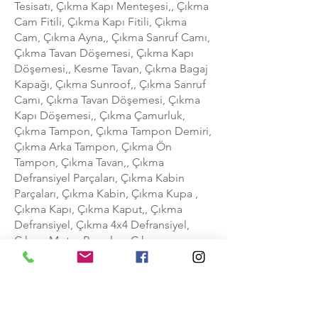
Tesisatı, Çıkma Kapı Menteşesi,, Çıkma
Cam Fitili, Çıkma Kapı Fitili, Çıkma
Cam, Çıkma Ayna,, Çıkma Sanruf Camı,
Çıkma Tavan Döşemesi, Çıkma Kapı
Döşemesi,, Kesme Tavan, Çıkma Bagaj
Kapağı, Çıkma Sunroof,, Çıkma Sanruf
Camı, Çıkma Tavan Döşemesi, Çıkma
Kapı Döşemesi,, Çıkma Çamurluk,
Çıkma Tampon, Çıkma Tampon Demiri,
Çıkma Arka Tampon, Çıkma Ön
Tampon, Çıkma Tavan,, Çıkma
Defransiyel Parçaları, Çıkma Kabin
Parçaları, Çıkma Kabin, Çıkma Kupa ,
Çıkma Kapı, Çıkma Kaput,, Çıkma
Defransiyel, Çıkma 4x4 Defransiyel,
Çıkma Motor Parçaları, Çıkma
Şanzıman Parçaları,, Çıkma Motor,
Çıkma Faturalı Motor, Çıkma Şanzıman,
Çıkma 4x4 Şanzıman, Çıkma 4x4
Otomatik Şanzıman,,Toyota Hilux