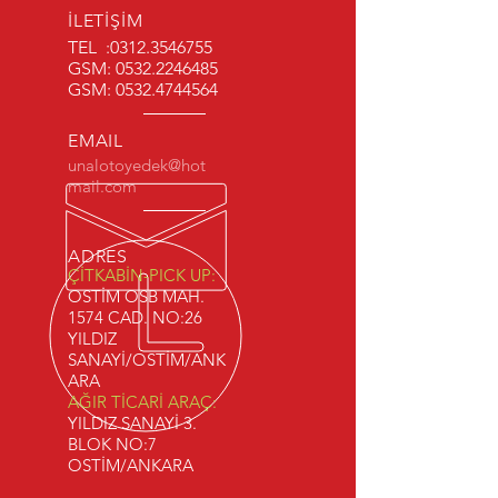
İLETİŞİM
TEL :
0312.3546755
GSM:
0532.2246485
GSM:
0532.4744564
EMAIL
unalotoyedek@hot
mail.com
ADRES
ÇİTKABİN-PICK UP:
OSTİM OSB MAH.
1574 CAD. NO:26
YILDIZ
SANAYİ/OSTİM/ANK
ARA
AĞIR TİCARİ ARAÇ:
YILDIZ SANAYİ 3.
BLOK NO:7
OSTİM/ANKARA