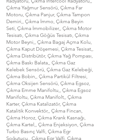
Radyatörü, Çıkma İntercool Radyatörü,,
Çıkma Yağmur Sensörü, Çıkma Far
Motoru, Çıkma Panjur, Çıkma Tampon
Demiri,, Çıkma İmmo, Çıkma Beyin
Seti, Çıkma İmmobilizer,, Çıkma Motor
Tesisatı, Çıkma Göğüs Tesisatı, Çıkma
Motor Beyni,, Çıkma Bagaj Açma Kolu,
Çıkma Kaput Döşemesi, Çıkma Tesisat,,
Çıkma Distribütör, Çıkma Yağ Pompası,
Çıkma Baskı Balata,, Çıkma Gaz
Kelebek Sensörü, Çıkma Gaz Kelebeği,
Çıkma Bobin,, Çıkma Partikül Filtresi,
Çıkma Oksijen Sensörü, Çıkma Egsoz,
Çıkma Emme Manifoltu,, Çıkma Egsoz
Manifoltu, Çıkma Manifolt,, Çıkma
Karter, Çıkma Katalizatör, Çıkma
Katalitik Konvektör,, Çıkma Fincan,
Çıkma Horoz, Çıkma Krank Kasnağı,
Çıkma Kartel,, Çıkma Enjeksiyon, Çıkma
Turbo Basınç Valfi, Çıkma Egr
Soğutucu,, Çıkma Egr Valfi, Çıkma