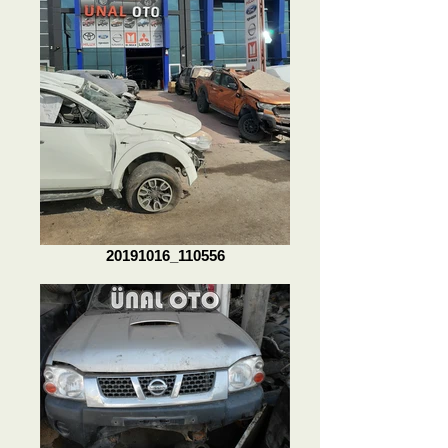
20191016_110556