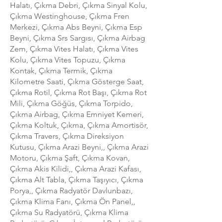
Halatı, Çıkma Debri, Çıkma Sinyal Kolu,
Çıkma Westinghouse, Çıkma Fren
Merkezi, Çıkma Abs Beyni, Çıkma Esp
Beyni, Çıkma Srs Sargısı, Çıkma Airbag
Zem, Çıkma Vites Halatı, Çıkma Vites
Kolu, Çıkma Vites Topuzu, Çıkma
Kontak, Çıkma Termik, Çıkma
Kilometre Saati, Çıkma Gösterge Saat,
Çıkma Rotil, Çıkma Rot Başı, Çıkma Rot
Mili, Çıkma Göğüs, Çıkma Torpido,
Çıkma Airbag, Çıkma Emniyet Kemeri,
Çıkma Koltuk, Çıkma, Çıkma Amortisör,
Çıkma Travers, Çıkma Direksiyon
Kutusu, Çıkma Arazi Beyni,, Çıkma Arazi
Motoru, Çıkma Şaft, Çıkma Kovan,
Çıkma Akis Kilidi,, Çıkma Arazi Kafası,
Çıkma Alt Tabla, Çıkma Taşıyıcı, Çıkma
Porya,, Çıkma Radyatör Davlunbazı,
Çıkma Klima Fanı, Çıkma Ön Panel,,
Çıkma Su Radyatörü, Çıkma Klima