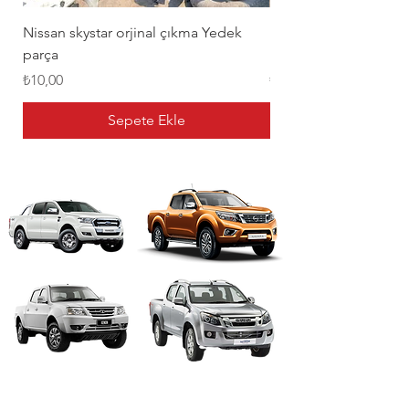
Nissan skystar orjinal çıkma Yedek
Nissan navara orjinal
parça
parça
Fiyat
Fiyat
₺10,00
₺10,00
Sepete Ekle