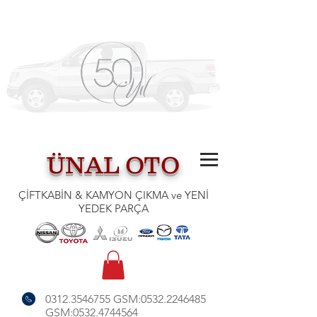
ÜNAL OTO
ÇİFTKABİN & KAMYON ÇIKMA ve YENİ
YEDEK PARÇA
0312.3546755
GSM:
0532.2246485
GSM:
0532.4744564