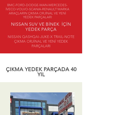
BMC-FORD-DODGE-MAN-MERCEDES-
İVECO-VOLVO-SCANIA-RENAULT MARKA
ARAÇLARIN ÇIKMA ORJİNAL VE YENİ
YEDEK PARÇALARI
NISSAN SUV VE BİNEK İÇİN
YEDEK PARÇA
NISSAN QASHQAI-JUKE-X TRAIL-NOTE
ÇIKMA ORJİNAL VE YENİ YEDEK
PARÇALARI
ÇIKMA YEDEK PARÇADA 40
YIL